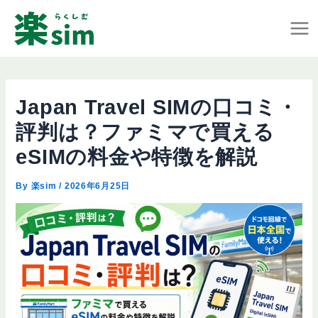
内
容
Mai
を
ス
Men
キ
ッ
Japan Travel SIMの口コミ・
プ
評判は？ファミマで買える
eSIMの料金や特徴を解説
By
楽sim
/
2026年6月25日